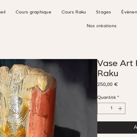
eil
Cours graphique
Cours Raku
Stages
Évène
Nos créations
Vase Art 
Raku
Prix
250,00 €
Quantité
*
A