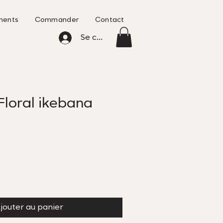
ments
Commander
Contact
Se connecter
Floral ikebana
jouter au panier